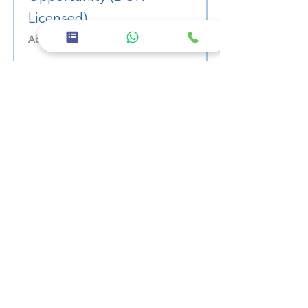
Licensed)
Abu Dhabi - United Arab Emirates
مشاهدة الوظيفة
شارع 26 ، شرق 11 - بني ياس شرق ، أبوظبي
02 5668600
شركة
معلومات عنا
الوظائف
سياسة الخصوصية
خدمات
المرافق والخدمات