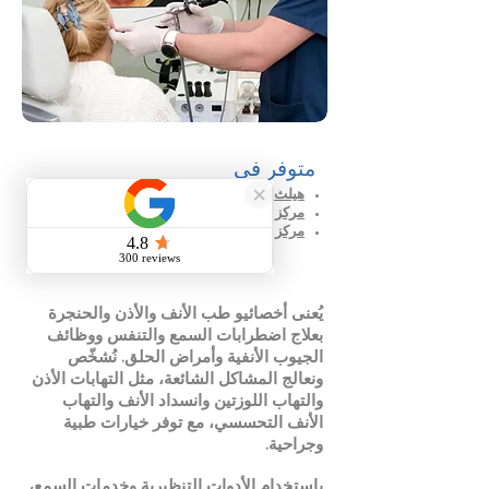
متوفر في
هيلث لاين لجراحة اليوم الواحد - بني ياس
مركز دانا الطبي - مدينة شخبوط
مركز هيلث لاين الطبي - مدينة الرياض
يُعنى أخصائيو طب الأنف والأذن والحنجرة
بعلاج اضطرابات السمع والتنفس ووظائف
الجيوب الأنفية وأمراض الحلق. نُشخّص
ونعالج المشاكل الشائعة، مثل التهابات الأذن
والتهاب اللوزتين وانسداد الأنف والتهاب
الأنف التحسسي، مع توفر خيارات طبية
وجراحية.
باستخدام الأدوات التنظيرية وخدمات السمع،