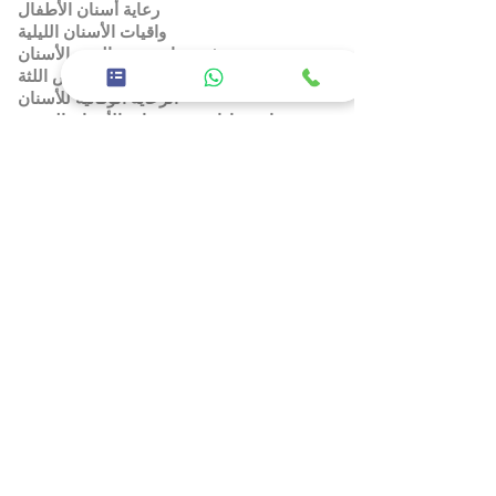
رعاية أسنان الأطفال
واقيات الأسنان الليلية
فحوصات صحة الفم والأسنان
علاج أمراض اللثة
الرعاية الوقائية للأسنان
استشارات وفحوصات الأسنان الدورية
Previous
Next
شارع 26 ، شرق 11 - بني ياس شرق ، أبوظبي
02 5668600
شركة
معلومات عنا
الوظائف
سياسة الخصوصية
خدمات